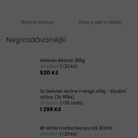
a
j
í
Bylinné tinktury
Péče o pleť a obličej
t
Nejprodávanější
?
Geloren Beauty 355g
Skladem
(>20 ks)
HLEDAT
520 Kč
3x Geloren Active mango 410g - kloubní
D
výživa (3x 90ks)
Skladem
(>20 sada)
o
1 299 Kč
p
o
r
RE-BIOM Postbiotika pro lidi 300ml
u
Skladem
(>20 ks)