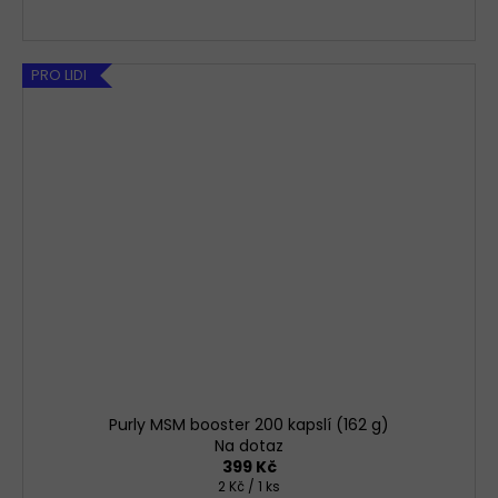
PRO LIDI
Purly MSM booster 200 kapslí (162 g)
Na dotaz
399 Kč
Měrná
2 Kč / 1 ks