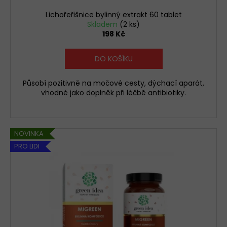
t
ů
Lichořeřišnice bylinný extrakt 60 tablet
Skladem
(2 ks)
198 Kč
DO KOŠÍKU
Působí pozitivně na močové cesty, dýchací aparát,
vhodné jako doplněk při léčbě antibiotiky.
NOVINKA
PRO LIDI