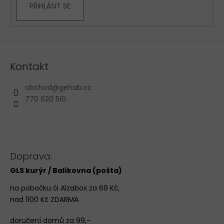
y
PŘIHLÁSIT SE
v
ý
p
i
s
Kontakt
u
obchod
@
gehab.cz
770 620 510
Doprava:
GLS kurýr / Balíkovna (pošta)
na pobočku či Alzabox za 69 Kč,
nad 1100 Kč ZDARMA
doručení domů za 99,-