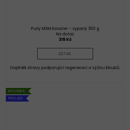
Purly MSM booster - sypaný 350 g
Na dotaz
319 Kč
DETAIL
Doplněk stravy podporující regeneraci a výživu kloubů.
NOVINKA
PRO LIDI