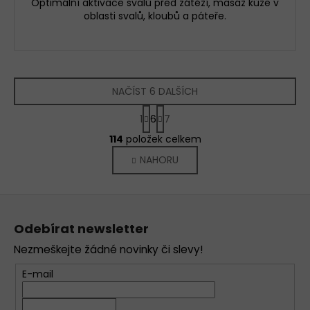
Optimální aktivace svalů před zátěží, masáž kůže v
oblasti svalů, kloubů a páteře.
NAČÍST 6 DALŠÍCH
S
1
6
7
t
O
r
114
položek celkem
v
á
NAHORU
l
n
k
á
o
d
Z
v
a
á
á
c
Odebírat newsletter
n
p
í
í
Nezmeškejte žádné novinky či slevy!
p
a
r
t
E-mail
v
í
k