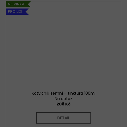
NOVINKA
PRO LIDI
Kotvičník zemní – tinktura 100ml
Na dotaz
208 Kč
DETAIL