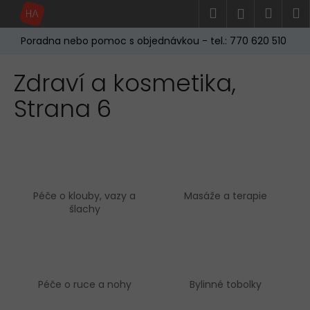
K
Přejít
Hledat
Náku
M
Přihlášen
na
o
obsah
Zpět
Zpět
košík
š
Poradna nebo pomoc s objednávkou - tel.: 770 620 510
í
C
Zdraví a kosmetika
,
k
o
Strana 6
p
o
t
ř
e
Péče o klouby, vazy a
Masáže a terapie
b
šlachy
u
j
e
t
Péče o ruce a nohy
Bylinné tobolky
e
n