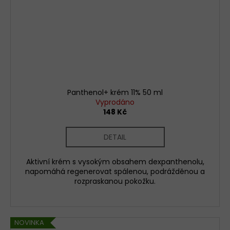
Panthenol+ krém 11% 50 ml
Vyprodáno
148 Kč
DETAIL
Aktivní krém s vysokým obsahem dexpanthenolu,
napomáhá regenerovat spálenou, podrážděnou a
rozpraskanou pokožku.
NOVINKA