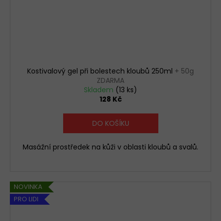
Kostivalový gel při bolestech kloubů 250ml
+ 50g
ZDARMA
Skladem
(13 ks)
128 Kč
DO KOŠÍKU
Masážní prostředek na kůži v oblasti kloubů a svalů.
NOVINKA
PRO LIDI