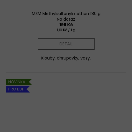
MSM Methylsulfonylmethan 180 g
Na dotaz
198 Kč
Měrná
1,10 Kč / 1 g
cena:
DETAIL
Klouby, chrupavky, vazy.
NOVINKA
PRO LIDI