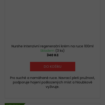
Nurshe Intenzivní regenerační krém na ruce 100ml
Skladem
(3 ks)
340 Kč
DO KOŠÍKU
Pro suché a namáhané ruce. Navrací pleti pružnost,
podporuje hojení poškozených míst a hloubkově
vyživuje.