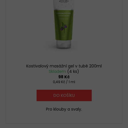
Kostivalový masážní gel v tubě 200ml
Skladem
(4 ks)
98 Kč
Měrná
0,49 Kč / 1 ml
cena:
DO KOŠÍKU
Pro klouby a svaly.