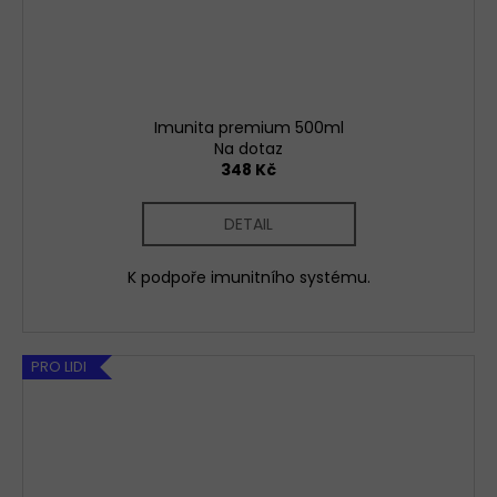
Imunita premium 500ml
Na dotaz
348 Kč
DETAIL
K podpoře imunitního systému.
PRO LIDI