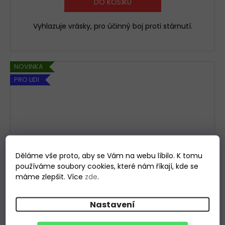
DO KOŠÍKU
Vyhlazuje vrásky, pro účinný boj proti stárnutí.
NOVINKA
PRO LIDI
Děláme vše proto, aby se Vám na webu líbilo. K tomu
používáme soubory cookies, které nám říkají, kde se
máme zlepšit. Více
zde
.
Nastavení
Artroregen masážní gel 250ml