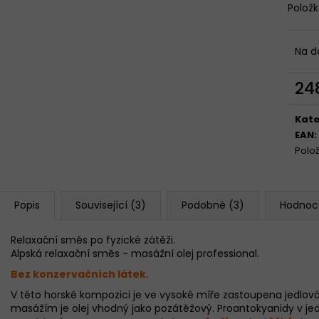
3X GELOREN ACTIVE OSTRUŽINA 400G
GELOREN ACTI
Polož
(3X90 TBL)
& OSTRUŽINA 12
1 299 Kč
1 299 Kč
Na d
24
Měr
cena
Kate
EAN
:
Polo
Popis
Související (3)
Podobné (3)
Hodnoc
Relaxační směs po fyzické zátěži.
Alpská relaxační směs - masážní olej professional.
Bez konzervačních látek.
V této horské kompozici je ve vysoké míře zastoupena jedlová
masážím je olej vhodný jako pozátěžový. Proantokyanidy v jedlo