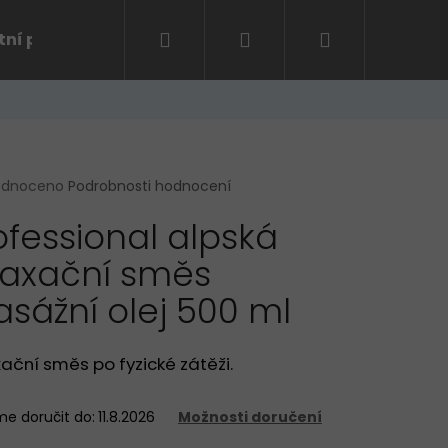
Hledat
Přihlášení
Nákupní
tní program
Kontakt
košík
rné
odnoceno
Podrobnosti hodnocení
cení
ofessional alpská
ktu
laxační směs
sážní olej 500 ml
ček.
ační směs po fyzické zátěži.
Následující
e doručit do:
11.8.2026
Možnosti doručení