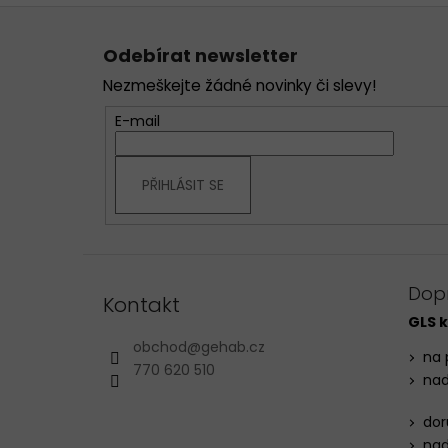
Z
á
Odebírat newsletter
p
Nezmeškejte žádné novinky či slevy!
a
t
E-mail
í
PŘIHLÁSIT SE
Dop
Kontakt
GLS k
obchod
@
gehab.cz
na 
770 620 510
nad
dor
nad