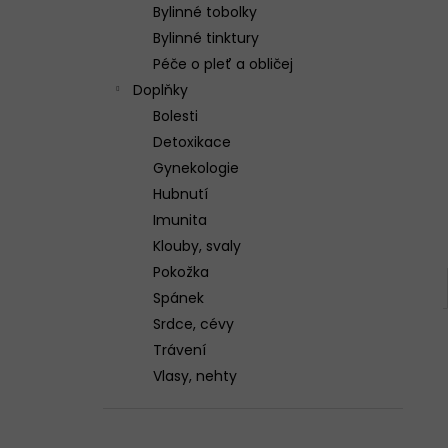
n
3X GELOREN ACTIVE POMERANČ 400G
Bylinné tobolky
(3X90 TBL)
e
Bylinné tinktury
1 299 Kč
l
Péče o pleť a obličej
Doplňky
Bolesti
Detoxikace
Gynekologie
Hubnutí
Imunita
Klouby, svaly
Pokožka
Spánek
Srdce, cévy
Trávení
Vlasy, nehty