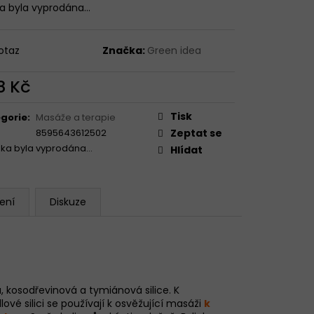
VE MANGO & POMERANČ
ka byla vyprodána…
10G
TRIO PŘÍCHUTÍ
otaz
Značka:
Green idea
8 Kč
ná
:
Tisk
gorie
:
Masáže a terapie
8595643612502
Zeptat se
žka byla vyprodána…
Hlídat
ení
Diskuze
, kosodřevinová a tymiánová silice. K
vé silici se používají k osvěžující masáži
k