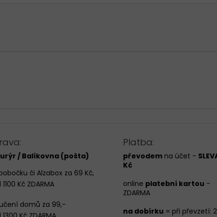
rava:
Platba:
urýr / Balíkovna (pošta)
převodem
na účet -
SLEVA
Kč
pobočku či Alzabox za 69 Kč,
online
platební kartou
-
 1100 Kč ZDARMA
ZDARMA
učení domů za 99,-
na dobírku
= při převzetí: 
 1300 Kč ZDARMA