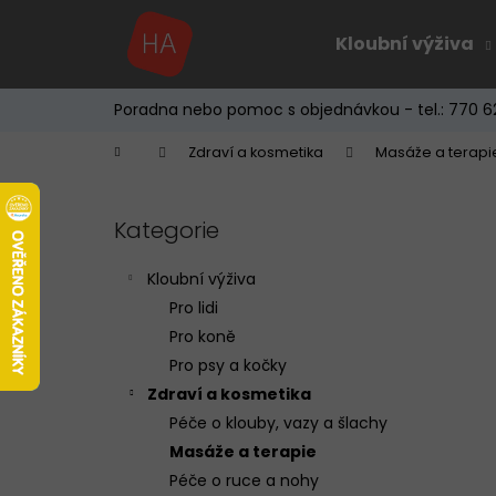
K
Přejít
na
o
Kloubní výživa
obsah
Zpět
Zpět
š
do
do
í
Poradna nebo pomoc s objednávkou - tel.: 770 6
k
obchodu
obchodu
Domů
Zdraví a kosmetika
Masáže a terapi
P
o
Kategorie
Přeskočit
s
kategorie
t
Kloubní výživa
r
Pro lidi
a
Pro koně
n
Pro psy a kočky
n
Zdraví a kosmetika
í
Péče o klouby, vazy a šlachy
p
Masáže a terapie
a
Péče o ruce a nohy