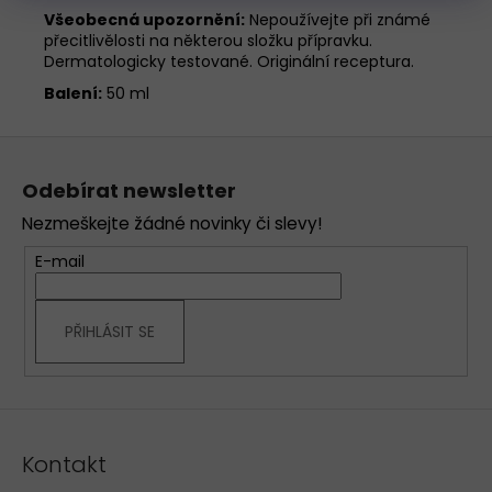
Všeobecná upozornění:
Nepoužívejte při známé
přecitlivělosti na některou složku přípravku.
Dermatologicky testované. Originální receptura.
Balení:
50 ml
Z
á
Odebírat newsletter
p
Nezmeškejte žádné novinky či slevy!
a
t
E-mail
í
PŘIHLÁSIT SE
Kontakt