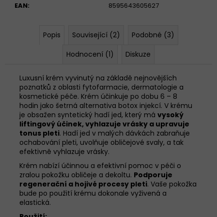
č
EAN
:
8595643605627
u
j
e
Popis
Související (2)
Podobné (3)
m
e
Hodnocení (1)
Diskuze
Luxusní krém vyvinutý na základě nejnovějších
GELOREN
poznatků z oblasti fytofarmacie, dermatologie a
ACTIVE
kosmetické péče. Krém účinkuje po dobu 6 – 8
MANGO
hodin jako šetrná alternativa botox injekcí. V krému
&
je obsažen syntetický hadí jed, který má
vysoký
POMERANČ
&
liftingový účinek, vyhlazuje vrásky a upravuje
OSTRUŽINA
tonus pleti
. Hadí jed v malých dávkách zabraňuje
1210G
ochabování pleti, uvolňuje obličejové svaly, a tak
TRIO
efektivně vyhlazuje vrásky.
PŘÍCHUTÍ
Krém nabízí účinnou a efektivní pomoc v péči o
1
zralou pokožku obličeje a dekoltu.
Podporuje
299
regenerační a hojivé procesy pleti
. Vaše pokožka
Kč
bude po použití krému dokonale vyživená a
elastická.
Použití: