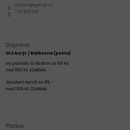
obchod
@
gehab.cz
770 620 510
Doprava:
GLS kurýr / Balíkovna (pošta)
na pobočku či Alzabox za 69 Kč,
nad 1100 Kč ZDARMA
doručení domů za 99,-
nad 1300 Kč ZDARMA
Platba: