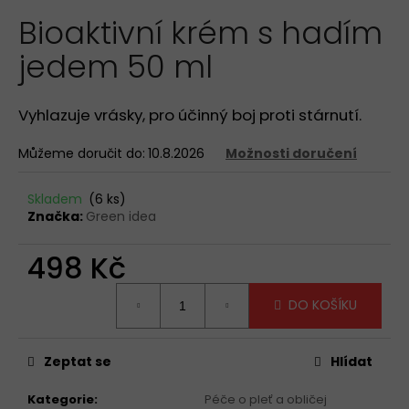
hodnocení
a
Bioaktivní krém s hadím
produktu
je
j
jedem 50 ml
5,0
í
z
t
5
hvězdiček.
?
Vyhlazuje vrásky, pro účinný boj proti stárnutí.
Můžeme doručit do:
10.8.2026
Možnosti doručení
Skladem
(6 ks)
HLEDAT
Značka:
Green idea
498 Kč
D
Měrná
DO KOŠÍKU
cena:
o
p
o
Zeptat se
Hlídat
r
u
Kategorie
:
Péče o pleť a obličej