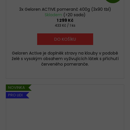
D
3x Geloren ACTIVE pomeranč 400g (3x90 tbl)
A
Skladem
(>20 sada)
1 299 Kč
Měrná
433 Kč / 1 ks
R
cena:
M
DO KOŠÍKU
A
Geloren Active je doplněk stravy na klouby v podobě
želé s vysokým obsahem vyživujících látek s příchutí
červeného pomeranče.
NOVINKA
PRO LIDI