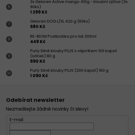
3x Geloren Active mango 410g - kloubní výživa (3x
90ks)
1 299 Kč
Geloren DOG L/XL 420 g (60ks)
580 Kč
RE-BIOM Postbiotika pro lidi 300ml
449 Kč
Purly Silné klouby PLUS s vápníkem 100 kapslí
(sáček) 80 g
590 Kč
Purly Silné klouby PLUS (200 kapslí) 160 g
1 090 Kč
Z
á
Odebírat newsletter
p
Nezmeškejte žádné novinky či slevy!
a
t
E-mail
í