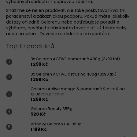
výhodných sadách i s dopravou zdarma.
Snažíme se nejen prodávat, ale také poskytovat kvalitní
poradenství a zákaznickou podporu. Pokud máte jakékoliv
dotazy ohledně Gelorenu nebo potřebujete poradit s
výběrem, neváhejte nás kontaktovat – ať už telefonicky
nebo emailem. Dovoláte se lidem a ne robotům.
Top 10 produktů
3x Geloren ACTIVE pomeranč 400g (3x90 tbl)
1 299 Kč
3x Geloren ACTIVE ostružina 400g (3x90 tbl)
1 299 Kč
Geloren Active mango & pomeranč & ostružina
1210g
trio příchutí
1 299 Kč
Geloren Beauty 355g
520 Kč
Višňový Geloren HA 1350g
1 199 Kč