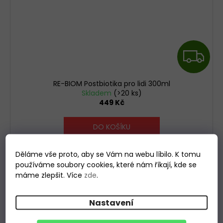
Z
D
RE-BIOM Postbiotika pro lidi 300ml
A
Skladem
(>20 ks)
449 Kč
R
DO KOŠÍKU
M
Děláme vše proto, aby se Vám na webu líbilo. K tomu
A
používáme soubory cookies, které nám říkají, kde se
máme zlepšit. Více
zde
.
Geloren - špičková
kloubní výživa
Nastavení