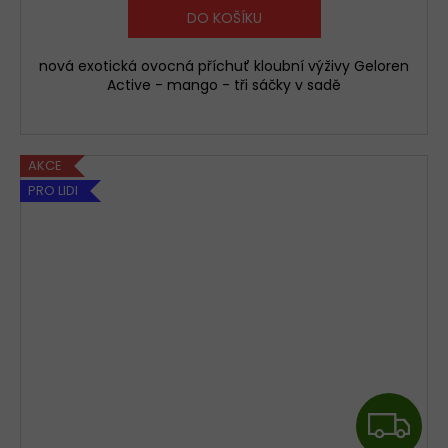
M
DO KOŠÍKU
A
nová exotická ovocná příchuť kloubní výživy Geloren
Active - mango - tři sáčky v sadě
AKCE
PRO LIDI
Z