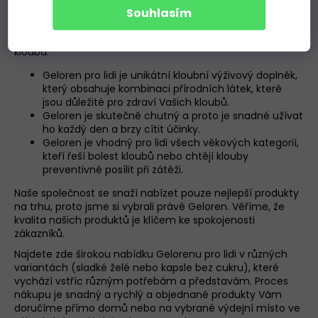
Vítejte na webových stránkách Gehab.cz, Vašeho
Souhlasím
specialisty na kloubní výživu Geloren. Zaměřujeme se na
prodej kvalitních výrobků pro zdraví a pohodu Vašich
kloubů.
Geloren pro lidi je unikátní kloubní výživový doplněk,
který obsahuje kombinaci přírodních látek, které
jsou důležité pro zdraví Vašich kloubů.
Geloren je skutečně chutný a proto je snadné užívat
ho každý den a brzy cítit účinky.
Geloren je vhodný pro lidi všech věkových kategorií,
kteří řeší bolest kloubů nebo chtějí klouby
preventivně posílit při zátěži.
Naše společnost se snaží nabízet pouze nejlepší produkty
na trhu, proto jsme si vybrali právě Geloren. Věříme, že
kvalita našich produktů je klíčem ke spokojenosti
zákazníků.
Najdete zde širokou nabídku Gelorenu pro lidi v různých
variantách (sladké želé nebo kapsle bez cukru), které
vychází vstříc různým potřebám a představám. Proces
nákupu je snadný a rychlý a objednané produkty Vám
doručíme přímo domů nebo na vybrané výdejní místo ve