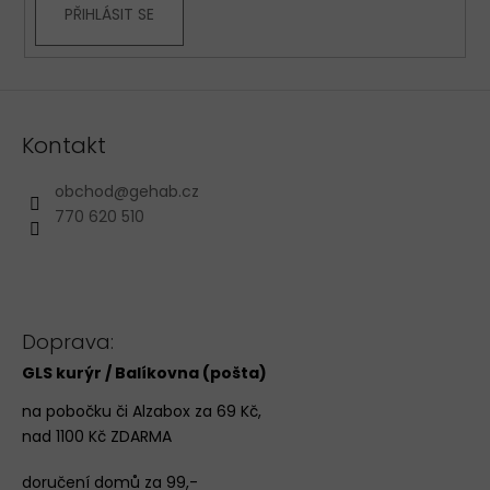
PŘIHLÁSIT SE
Kontakt
obchod
@
gehab.cz
770 620 510
Doprava:
GLS kurýr / Balíkovna (pošta)
na pobočku či Alzabox za 69 Kč,
nad 1100 Kč ZDARMA
doručení domů za 99,-