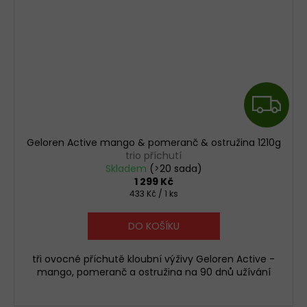
i
a
č
j
í
k
t
o
?
Z
v
D
á
Geloren Active mango & pomeranč & ostružina 1210g
A
k
trio příchutí
HLEDAT
Skladem
(>20 sada)
l
1 299 Kč
R
Měrná
433 Kč / 1 ks
cena:
o
M
D
DO KOŠÍKU
u
o
A
p
b
tři ovocné příchutě kloubní výživy Geloren Active -
o
mango, pomeranč a ostružina na 90 dnů užívání
r
n
u