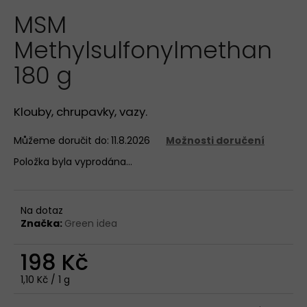
hodnocení
a
MSM
produktu
je
j
Methylsulfonylmethan
0,0
í
z
180 g
t
5
hvězdiček.
?
Klouby, chrupavky, vazy.
Můžeme doručit do:
11.8.2026
Možnosti doručení
HLEDAT
Položka byla vyprodána…
Na dotaz
D
Značka:
Green idea
o
p
198 Kč
o
r
Měrná
1,10 Kč / 1 g
u
cena: