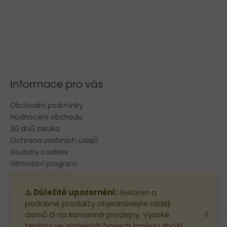
Informace pro vás
Obchodní podmínky
Hodnocení obchodu
30 dnů záruka
Ochrana osobních údajů
Soubory cookies
Věrnostní program
Doprava a platba
ZooFIX pro zdraví zvířat
⚠️ Důležité upozornění:
Geloren a
podobné produkty objednávejte raději
domů či na kamenné prodejny. Vysoké
Vytvořil Shoptet
teploty ve výdejních boxech mohou zboží