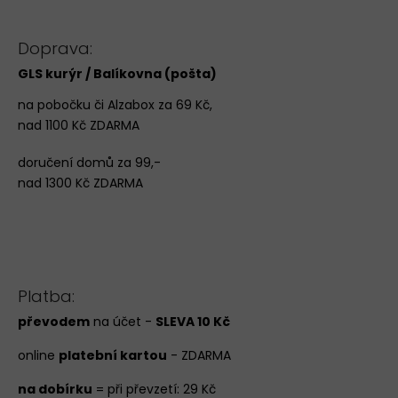
Doprava:
GLS kurýr / Balíkovna (pošta)
na pobočku či Alzabox za 69 Kč,
nad 1100 Kč ZDARMA
doručení domů za 99,-
nad 1300 Kč ZDARMA
Platba:
převodem
na účet -
SLEVA 10 Kč
online
platební kartou
- ZDARMA
na dobírku
= při převzetí: 29 Kč