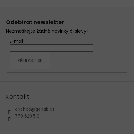
Z
á
Odebírat newsletter
p
Nezmeškejte žádné novinky či slevy!
a
t
E-mail
í
PŘIHLÁSIT SE
Kontakt
obchod
@
gehab.cz
770 620 510