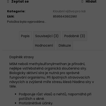
č
Zeptat se
Hlídat
u
j
Kategorie
:
Kloubní výživa pro lidi
e
EAN
:
8595643602961
m
Položka byla vyprodána…
e
Popis
Související (3)
Podobné (3)
GELOREN
BEAUTY
Hodnocení
Diskuze
355G
520
Doplněk stravy
Kč
MSM neboli methylsulfonylmethan je přírodní,
nejlépe vstřebatelná organická sloučenina síry.
Biologicky aktivní síra je nutná pro správné
fungování organismu. Při špatných stravovacích
návycích a zvýšené míře stresu klesá hladina síry v
těle.
Podporuje růst vlasů a nehtů, napomáhá při
potížích s akné.
Protizánětlivé účinky.