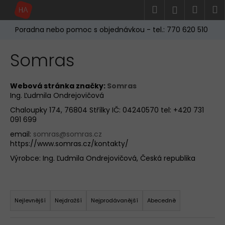
K
Přejít
Hledat
Náku
M
Přihlášen
na
o
obsah
Zpět
Zpět
košík
š
Poradna nebo pomoc s objednávkou - tel.: 770 620 510
í
C
Somras
k
o
p
Webová stránka značky:
Somras
o
Ing. Ľudmila Ondrejovičová
t
Chaloupky 174, 76804 Střílky IČ: 04240570 tel: +420 731
ř
091 699
e
email:
somras@somras.cz
b
https://www.somras.cz/kontakty/
u
Výrobce: Ing. Ľudmila Ondrejovičová, Česká republika
j
e
Ř
t
a
Nejlevnější
Nejdražší
Nejprodávanější
Abecedně
e
z
n