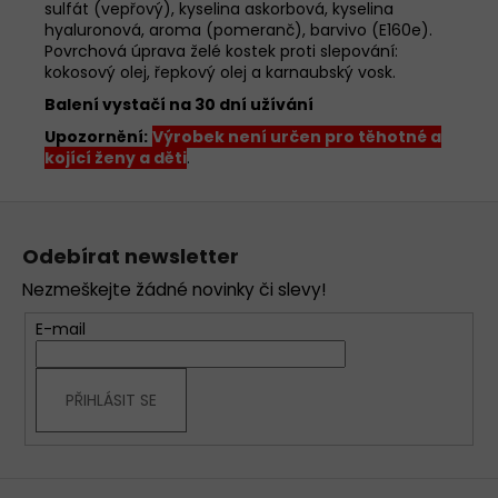
sulfát (vepřový), kyselina askorbová, kyselina
hyaluronová, aroma (pomeranč), barvivo (E160e).
Povrchová úprava želé kostek proti slepování:
kokosový olej, řepkový olej a karnaubský vosk.
Balení vystačí na 30 dní užívání
Upozornění:
Výrobek není určen pro těhotné a
kojící ženy a děti
.
Z
á
Odebírat newsletter
p
Nezmeškejte žádné novinky či slevy!
a
t
E-mail
í
PŘIHLÁSIT SE