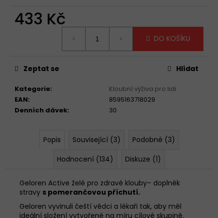
č
u
433 Kč
j
Měrná
e
DO KOŠÍKU
cena:
m
e
Zeptat se
Hlídat
GELOREN
Kategorie
:
Kloubní výživa pro lidi
ACTIVE
MANGO
EAN
:
8595163718029
&
Denních dávek
:
30
POMERANČ
&
OSTRUŽINA
Popis
Související (3)
Podobné (3)
1210G
TRIO
PŘÍCHUTÍ
Hodnocení (134)
Diskuze (1)
1
299
Geloren Active želé pro zdravé klouby– doplněk
Kč
stravy
s pomerančovou příchutí.
Geloren vyvinuli čeští vědci a lékaři tak, aby měl
ideální složení vytvořené na míru cílové skupině.