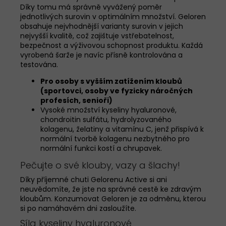
Díky tomu má správně vyvážený poměr
jednotlivých surovin v optimálním množství. Geloren
obsahuje nejvhodnější varianty surovin v jejich
nejvyšší kvalitě, což zajištuje vstřebatelnost,
bezpečnost a výživovou schopnost produktu. Každá
vyrobená šarže je navíc přísně kontrolována a
testována.
Pro osoby s vyšším zatížením kloubů
(sportovci, osoby ve fyzicky náročných
profesích, senioři)
Vysoké množství kyseliny hyaluronové,
chondroitin sulfátu, hydrolyzovaného
kolagenu, želatiny a vitamínu C, jenž přispívá k
normální tvorbě kolagenu nezbytného pro
normální funkci kostí a chrupavek.
Pečujte o své klouby, vazy a šlachy!
Díky příjemné chuti Gelorenu Active si ani
neuvědomíte, že jste na správné cestě ke zdravým
kloubům. Konzumovat Geloren je za odměnu, kterou
si po namáhavém dni zasloužíte.
Síla kyseliny hyaluronové