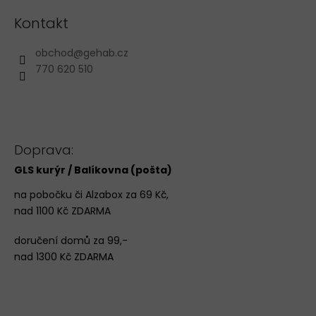
Kontakt
obchod
@
gehab.cz
770 620 510
Doprava:
GLS kurýr / Balíkovna (pošta)
na pobočku či Alzabox za 69 Kč,
nad 1100 Kč ZDARMA
doručení domů za 99,-
nad 1300 Kč ZDARMA