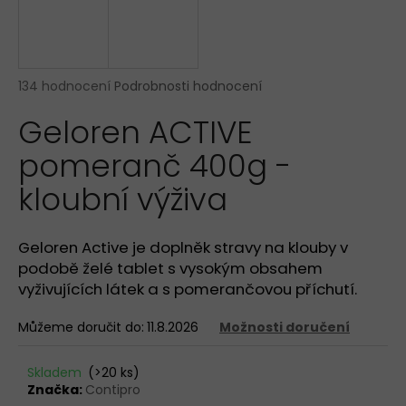
a
j
í
Průměrné
134 hodnocení
Podrobnosti hodnocení
t
hodnocení
?
Geloren ACTIVE
produktu
je
pomeranč 400g -
4,8
z
kloubní výživa
5
hvězdiček.
HLEDAT
Geloren Active je doplněk stravy na klouby v
podobě želé tablet s vysokým obsahem
D
vyživujících látek a s pomerančovou příchutí.
o
p
Můžeme doručit do:
11.8.2026
Možnosti doručení
o
r
Skladem
(>20 ks)
u
Značka:
Contipro