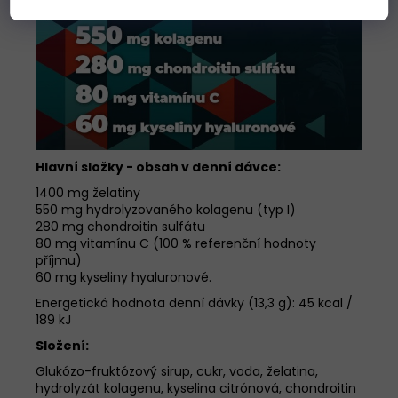
Hlavní složky - obsah v denní dávce:
1400 mg želatiny
550 mg hydrolyzovaného kolagenu (typ I)
280 mg chondroitin sulfátu
80 mg vitamínu C (100 % referenční hodnoty
příjmu)
60 mg kyseliny hyaluronové.
Energetická hodnota denní dávky (13,3 g): 45 kcal /
189 kJ
Složení:
Glukózo-fruktózový sirup, cukr, voda, želatina,
hydrolyzát kolagenu, kyselina citrónová, chondroitin