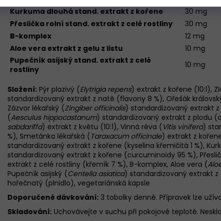
Kurkuma dlouhá stand. extrakt z kořene
30
mg
Přeslička rolní stand. extrakt z celé rostliny
30
mg
B-komplex
12 mg
Aloe vera extrakt z gelu z listu
10 mg
Pupečník
asijský stand. extrakt z celé
10 mg
rostliny
Složení:
Pýr plazivý (
Elytrigia repens
) extrakt z kořene (10:1), 
standardizovaný extrakt z natě (flavony 8 %), Ořešák královsk
Zázvor lékařský (
Zingiber officinalis
) standardizovaný extrakt z
(
Aesculus hippocastanum
) standardizovaný extrakt z plodu (a
sabdariffa
) extrakt z květu (10:1), Vinná réva (
Vitis vinifera
) sta
%), Smetánka lékařská (
Taraxacum officinale
) extrakt z kořen
standardizovaný extrakt z kořene (kyselina křemičitá 1 %), Ku
standardizovaný extrakt z kořene (curcuminoidy 95 %), Přesličk
extrakt z celé rostliny (křemík 7 %), B-komplex, Aloe vera (
Alo
Pupečník asijský (
Centella asiatica
) standardizovaný extrakt z 
hořečnatý (plnidlo), vegetariánská kapsle
Doporučené dávkování:
3 tobolky denně. Přípravek lze uží
Skladování:
Uchovávejte v suchu při pokojové teplotě. Neskl