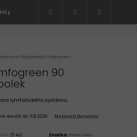
Hledat
Přihlášení
Nákupní
tní program
Kontakt
košík
rné
odnoceno
Podrobnosti hodnocení
cení
mfogreen 90
ktu
bolek
ček.
ora lymfatického systému.
e doručit do:
11.8.2026
Možnosti doručení
Následující
adem
(5 ks)
Značka:
Green idea