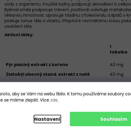
vody z organismu. Použité byliny podporují detoxikaci a celko
Bylinná směs podporuje trávení, pozitivně ovlivňuje metabol
tělesnou hmotnost. Upravuje hladinu cholesterolu a lipidů v kr
posiluje tonus těla a vitalitu. Přispívá k normálnímu stavu pok
osvěžení těla.
Aktivní látky:
1
tobolka
Pýr plazivý extrakt z kořene
40 mg
Zlatobýl obecný stand. extrakt z natě
40 mg
Ořešák královský extrakt z pupenů
40 mg
roto, aby se Vám na webu líbilo. K tomu používáme soubory coo
Zázvor lékařský stand. extrakt z kořene
40
mg
kde se máme zlepšit. Více
zde
.
Jírovec maďal stand. extrakt z plodu
35 mg
Ibišek súdánský extrakt z květu
30
mg
Vinná réva stand. extrakt ze slupky
30
mg
Nastavení
Souhlasím
Smetánka lékařská extrakt z kořene
30
mg
Kopřiva dvoudomá stand. extrakt z kořene
30
mg