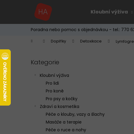
K
Přejít
na
o
Kloubní výživa
obsah
Zpět
Zpět
š
do
do
í
Poradna nebo pomoc s objednávkou - tel.: 770 6
k
obchodu
obchodu
Domů
Doplňky
Detoxikace
Lymfogre
P
o
Kategorie
Přeskočit
s
kategorie
t
Kloubní výživa
r
Pro lidi
a
Pro koně
n
Pro psy a kočky
n
Zdraví a kosmetika
í
Péče o klouby, vazy a šlachy
p
Masáže a terapie
a
Péče o ruce a nohy