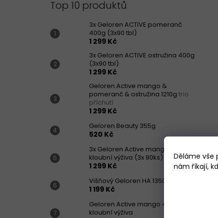
Top 10 produktů
3x Geloren ACTIVE pomeranč
400g (3x90 tbl)
1 299 Kč
3x Geloren ACTIVE ostružina 400g
(3x90 tbl)
1 299 Kč
Geloren Active mango &
pomeranč & ostružina 1210g
trio
příchutí
1 299 Kč
Geloren Beauty 355g
520 Kč
3x Geloren Active mango 410g -
Děláme vše p
kloubní výživa (3x 90ks)
1 299 Kč
nám říkají, 
Višňový Geloren HA 1350g
1 199 Kč
Geloren Active mango 410g -
kloubní výživa