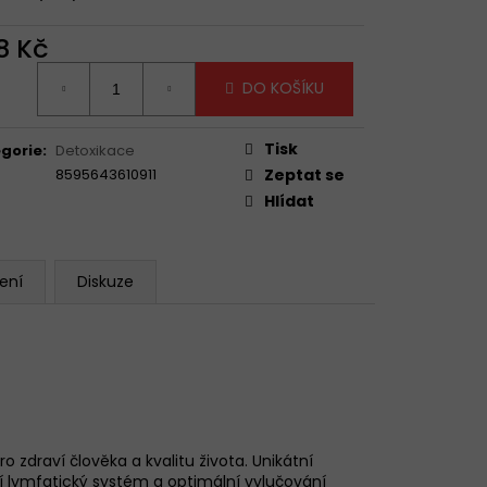
VE MANGO & POMERANČ
10G
TRIO PŘÍCHUTÍ
8 Kč
ná
DO KOŠÍKU
:
Tisk
gorie
:
Detoxikace
8595643610911
Zeptat se
Hlídat
ení
Diskuze
 zdraví člověka a kvalitu života. Unikátní
 lymfatický systém a optimální vylučování