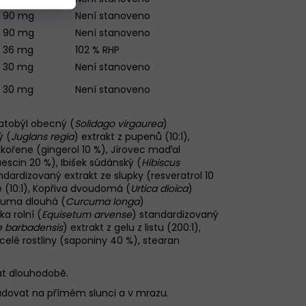
90
mg
Není stanoveno
90
mg
Není stanoveno
36 mg
102 % RHP
30 mg
Není stanoveno
30 mg
Není stanoveno
Zlatobýl obecný (
Solidago virgaurea
)
ý (
Juglans regia
) extrakt z pupenů (10:1),
 kořene (gingerol 10 %), Jírovec maďal
escin 20 %), Ibišek súdánský (
Hibiscus
ndardizovaný extrakt ze slupky (resveratrol 10
e (10:1), Kopřiva dvoudomá (
Urtica dioica
)
rkuma dlouhá (
Curcuma longa
)
a rolní (
Equisetum arvense
) standardizovaný
e barbadensis
) extrakt z gelu z listu (200:1),
celé rostliny (saponiny 40 %), stearan
vat dlouhodobě.
adovat na přímém slunci a v mrazu.