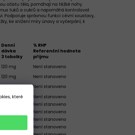
vou očistu těla, pomáhají na těžké nohy.
ismus tuků a cukrů a napomáhá kontrolovat
vi. Podporuje správnou funkci cévní soustavy,
ožky, ke snížení míry únavy a vyčerpání, k
Denní
% RHP
dávka
Referenční hodnota
3 tobolky
příjmu
120 mg
Není stanoveno
12
0
mg
Není stanoveno
Není stanoveno
12
0
mg
kies, které
12
0
mg
Není stanoveno
105 mg
Není stanoveno
90 mg
Není stanoveno
90
mg
Není stanoveno
90
mg
Není stanoveno
90
mg
Není stanoveno