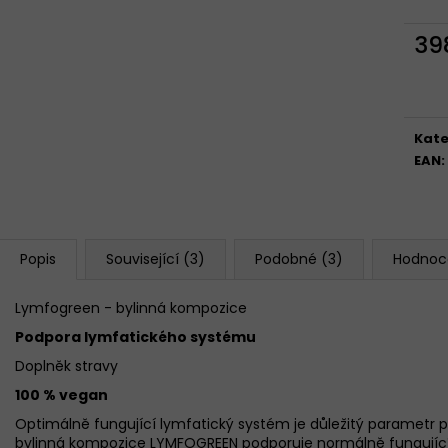
3X GELOREN ACTIVE OSTRUŽINA 400G
GELOREN ACTI
(3X90 TBL)
& OSTRUŽINA 12
39
1 299 Kč
1 299 Kč
Měr
cena
Kate
EAN
:
Popis
Související (3)
Podobné (3)
Hodnoc
Lymfogreen - bylinná kompozice
Podpora lymfatického systému
Doplněk stravy
100 % vegan
Optimálně fungující lymfatický systém je důležitý parametr pro
bylinná kompozice LYMFOGREEN podporuje normálně fungující