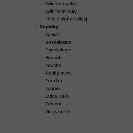
n
3X GELOREN ACTIVE POMERANČ 400G
Bylinné tobolky
(3X90 TBL)
e
Bylinné tinktury
1 299 Kč
l
Péče o pleť a obličej
Doplňky
Bolesti
Detoxikace
Gynekologie
Hubnutí
Imunita
Klouby, svaly
Pokožka
Spánek
Srdce, cévy
Trávení
Vlasy, nehty