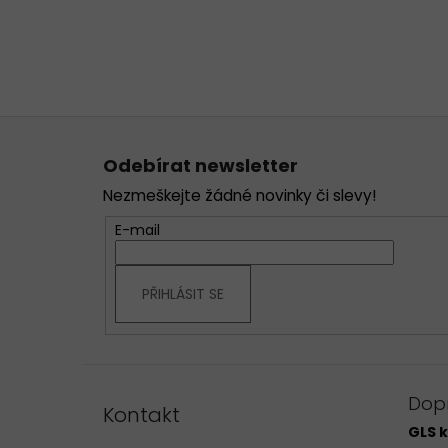
Z
á
Odebírat newsletter
p
Nezmeškejte žádné novinky či slevy!
a
t
E-mail
í
PŘIHLÁSIT SE
Dop
Kontakt
GLS k