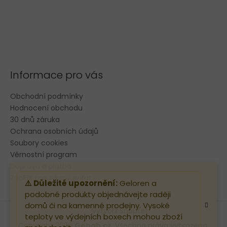
Informace pro vás
Obchodní podmínky
Hodnocení obchodu
30 dnů záruka
Ochrana osobních údajů
Soubory cookies
Věrnostní program
Doprava a platba
ZooFIX pro zdraví zvířat
⚠️ Důležité upozornění:
Geloren a
podobné produkty objednávejte raději
domů či na kamenné prodejny. Vysoké
Vytvořil Shoptet
teploty ve výdejních boxech mohou zboží
Copyright 2026
Gehab.cz
. Všechna práva vyhrazena.