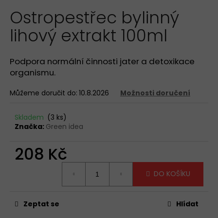
hodnocení
a
Ostropestřec bylinný
produktu
je
j
lihový extrakt 100ml
0,0
í
z
t
5
hvězdiček.
?
Podpora normální činnosti jater a detoxikace
organismu.
Můžeme doručit do:
10.8.2026
Možnosti doručení
HLEDAT
Skladem
(3 ks)
Značka:
Green idea
208 Kč
D
o
Měrná
DO KOŠÍKU
p
cena:
o
r
Zeptat se
Hlídat
u