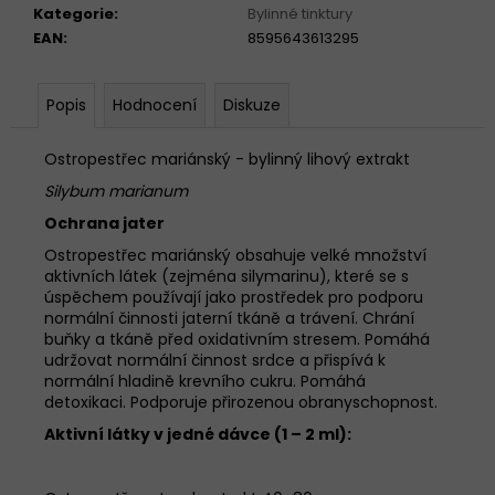
č
Kategorie
:
Bylinné tinktury
u
EAN
:
8595643613295
j
e
m
Popis
Hodnocení
Diskuze
e
Ostropestřec mariánský - bylinný lihový extrakt
3X
Silybum marianum
GELOREN
Ochrana jater
ACTIVE
POMERANČ
Ostropestřec mariánský obsahuje velké množství
400G
aktivních látek (zejména silymarinu), které se s
(3X90
úspěchem používají jako prostředek pro podporu
TBL)
normální činnosti jaterní tkáně a trávení. Chrání
1
buňky a tkáně před oxidativním stresem. Pomáhá
299
udržovat normální činnost srdce a přispívá k
Kč
normální hladině krevního cukru. Pomáhá
detoxikaci. Podporuje přirozenou obranyschopnost.
Aktivní látky v jedné dávce (1 – 2 ml):