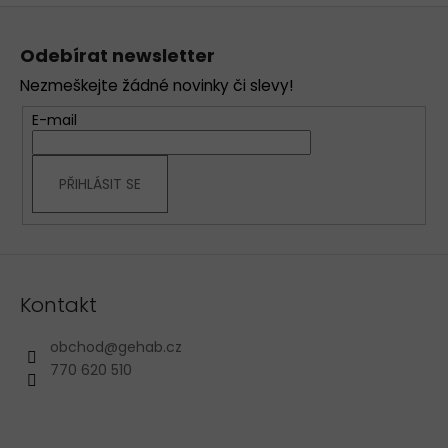
Z
á
Odebírat newsletter
p
Nezmeškejte žádné novinky či slevy!
a
t
E-mail
í
PŘIHLÁSIT SE
Kontakt
obchod
@
gehab.cz
770 620 510