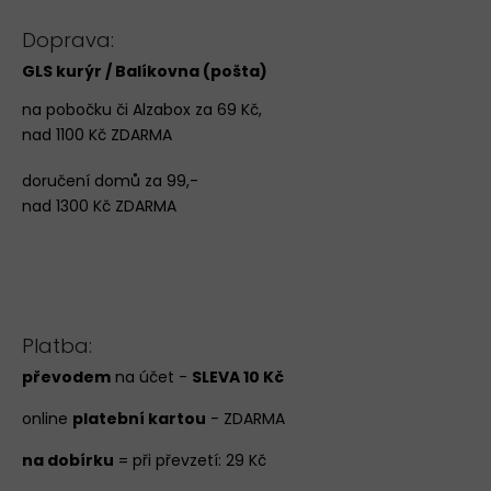
Doprava:
GLS kurýr / Balíkovna (pošta)
na pobočku či Alzabox za 69 Kč,
nad 1100 Kč ZDARMA
doručení domů za 99,-
nad 1300 Kč ZDARMA
Platba:
převodem
na účet -
SLEVA 10 Kč
online
platební kartou
- ZDARMA
na dobírku
= při převzetí: 29 Kč