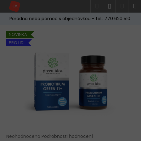
K
Přejít
Hledat
Náku
M
Přihlášen
na
o
obsah
Zpět
Zpět
košík
š
Poradna nebo pomoc s objednávkou - tel.: 770 620 510
í
C
k
NOVINKA
o
PRO LIDI
p
o
t
ř
e
b
u
j
e
t
e
Průměrné
Neohodnoceno
Podrobnosti hodnocení
n