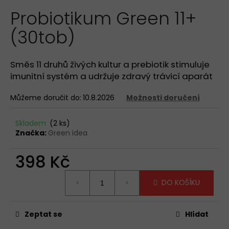
hodnocení
a
Probiotikum Green 11+
produktu
je
j
(30tob)
0,0
í
z
t
5
hvězdiček.
?
Směs 11 druhů živých kultur a prebiotik stimuluje
imunitní systém a udržuje zdravý trávicí aparát
Můžeme doručit do:
10.8.2026
Možnosti doručení
HLEDAT
Skladem
(2 ks)
Značka:
Green idea
398 Kč
D
o
Měrná
DO KOŠÍKU
p
cena:
o
r
Zeptat se
Hlídat
u