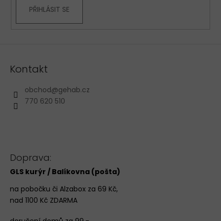
PŘIHLÁSIT SE
Kontakt
obchod
@
gehab.cz
770 620 510
Doprava:
GLS kurýr / Balíkovna (pošta)
na pobočku či Alzabox za 69 Kč,
nad 1100 Kč ZDARMA
doručení domů za 99,-