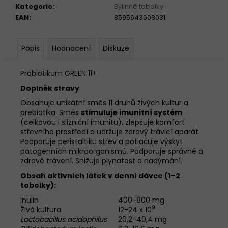
č
Kategorie
:
Bylinné tobolky
u
EAN
:
8595643608031
j
e
m
Popis
Hodnocení
Diskuze
e
Probiotikum GREEN 11+
3X
Doplněk stravy
GELOREN
Obsahuje unikátní směs 11 druhů živých kultur a
ACTIVE
prebiotika. Směs
stimuluje imunitní systém
MANGO
410G
(celkovou i slizniční imunitu), zlepšuje komfort
-
střevního prostředí a udržuje zdravý trávicí aparát.
KLOUBNÍ
Podporuje peristaltiku střev a potlačuje výskyt
VÝŽIVA
patogenních mikroorganismů. Podporuje správné a
(3X
zdravé trávení. Snižuje plynatost a nadýmání.
90KS)
Obsah aktivních látek v denní dávce (1–2
1
tobolky):
299
Kč
Inulin
400-800 mg
9
Živá kultura
12-24 x 10
Lactobacillus acidophilus
20,2-40,4 mg