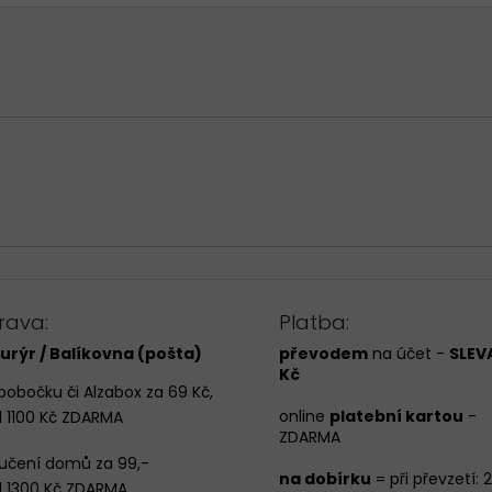
rava:
Platba:
urýr / Balíkovna (pošta)
převodem
na účet -
SLEVA
Kč
pobočku či Alzabox za 69 Kč,
online
platební kartou
-
 1100 Kč ZDARMA
ZDARMA
učení domů za 99,-
na dobírku
= při převzetí: 
 1300 Kč ZDARMA