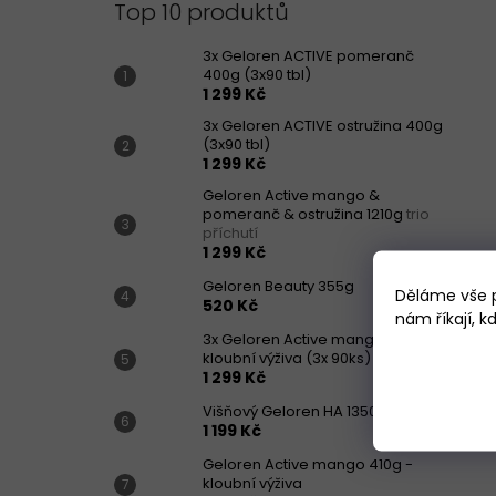
Top 10 produktů
3x Geloren ACTIVE pomeranč
400g (3x90 tbl)
1 299 Kč
3x Geloren ACTIVE ostružina 400g
(3x90 tbl)
1 299 Kč
Geloren Active mango &
pomeranč & ostružina 1210g
trio
příchutí
1 299 Kč
Geloren Beauty 355g
Děláme vše p
520 Kč
nám říkají, 
3x Geloren Active mango 410g -
kloubní výživa (3x 90ks)
1 299 Kč
Višňový Geloren HA 1350g
1 199 Kč
Geloren Active mango 410g -
kloubní výživa