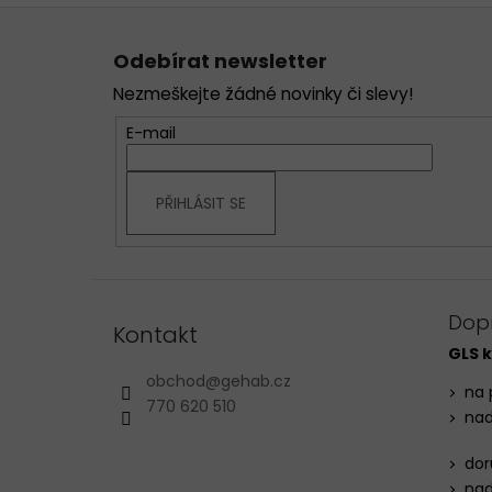
Z
á
Odebírat newsletter
p
Nezmeškejte žádné novinky či slevy!
a
t
E-mail
í
PŘIHLÁSIT SE
Dop
Kontakt
GLS k
obchod
@
gehab.cz
na 
770 620 510
nad
dor
nad