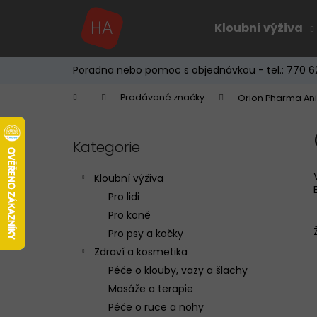
K
Přejít
na
o
Kloubní výživa
obsah
Zpět
Zpět
š
do
do
í
Poradna nebo pomoc s objednávkou - tel.: 770 6
k
obchodu
obchodu
Domů
Prodávané značky
Orion Pharma Ani
P
o
Kategorie
Přeskočit
s
kategorie
t
Kloubní výživa
r
Pro lidi
a
Pro koně
n
Pro psy a kočky
n
Zdraví a kosmetika
í
Péče o klouby, vazy a šlachy
p
Masáže a terapie
a
Péče o ruce a nohy