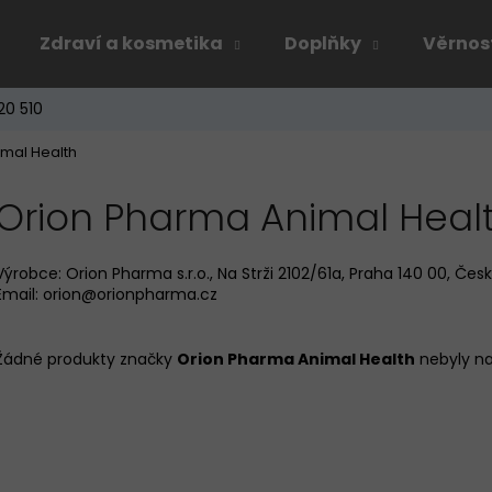
Zdraví a kosmetika
Doplňky
Věrnos
20 510
Co potřebujete najít?
mal Health
Orion Pharma Animal Heal
HLEDAT
Výrobce: Orion Pharma s.r.o., Na Strži 2102/61a, Praha 140 00, Čes
Email: orion@orionpharma.cz
Doporučujeme
Žádné produkty značky
Orion Pharma Animal Health
nebyly nal