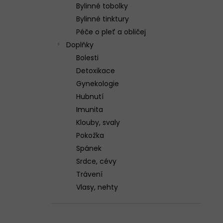
n
3X GELOREN ACTIVE POMERANČ 400G
Bylinné tobolky
(3X90 TBL)
e
Bylinné tinktury
1 299 Kč
l
Péče o pleť a obličej
Doplňky
Bolesti
Detoxikace
Gynekologie
Hubnutí
Imunita
Klouby, svaly
Pokožka
Spánek
Srdce, cévy
Trávení
Vlasy, nehty