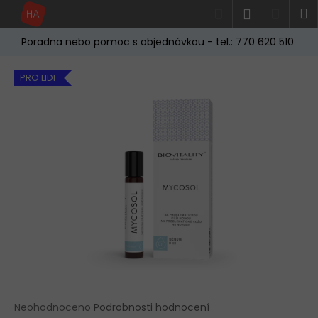
K
Přejít
Hledat
Náku
M
Přihlášen
na
o
obsah
Zpět
Zpět
košík
š
Poradna nebo pomoc s objednávkou - tel.: 770 620 510
í
C
k
PRO LIDI
o
p
o
t
ř
e
b
u
j
e
t
e
Průměrné
Neohodnoceno
Podrobnosti hodnocení
n