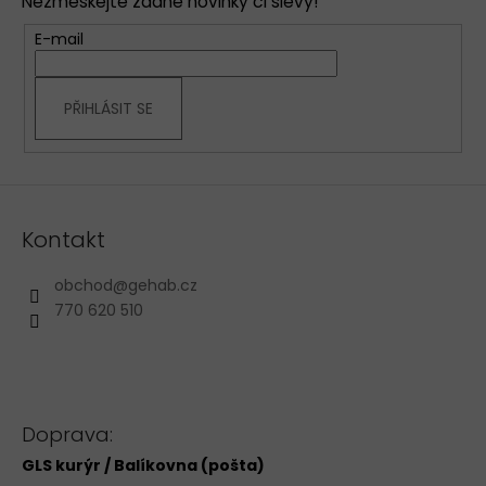
Nezmeškejte žádné novinky či slevy!
a
t
E-mail
í
PŘIHLÁSIT SE
Kontakt
obchod
@
gehab.cz
770 620 510
Doprava:
GLS kurýr / Balíkovna (pošta)