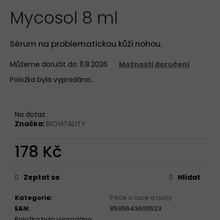
hodnocení
a
Mycosol 8 ml
produktu
je
j
0,0
í
z
Sérum na problematickou kůži nohou.
t
5
hvězdiček.
?
Můžeme doručit do:
11.8.2026
Možnosti doručení
Položka byla vyprodána…
HLEDAT
Na dotaz
Značka:
BIOVITALITY
178 Kč
D
Měrná
o
cena:
p
Zeptat se
Hlídat
o
Kategorie
:
Péče o ruce a nohy
r
EAN
:
8595643600523
u
Položka byla vyprodána…