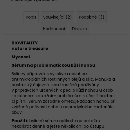
č
u
j
Popis
Související (2)
Podobné (3)
e
m
Hodnocení
Diskuze
e
BIOVITALITY
nature treasure
ŠALVĚJ
LÉKAŘSKÁ
Mycosol
TINKTURA
50ML
Sérum na problematickou kůži nohou
128
Bylinný přípravek s vysokým obsahem
Kč
antimikrobiálních rostlinných olejů a silic. Manuka a
australský čajovník jsou tradičně používány
v přípravcích určených k péči o kůži nohou u osob
se sklonem ke kožním problémům s účastí bakterií
či plísní. Sérum zásadně omezuje zápach nohou při
zvýšené potivosti nebo u neprodyšného materiálu
obuvi.
Použití:
bylinné sérum aplikujte na pokožku
několikrát denně a ještě několik dní po ústupu