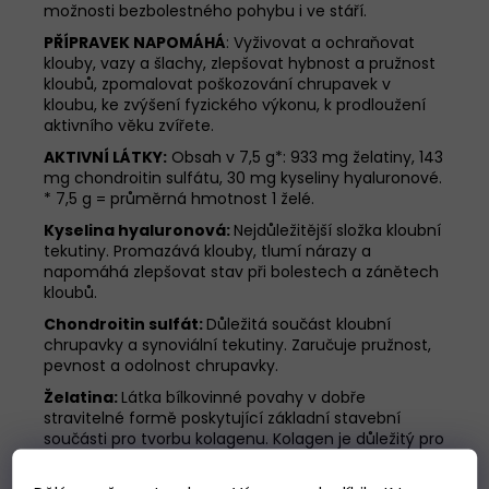
možnosti bezbolestného pohybu i ve stáří.
PŘÍPRAVEK NAPOMÁHÁ
: Vyživovat a ochraňovat
klouby, vazy a šlachy, zlepšovat hybnost a pružnost
kloubů, zpomalovat poškozování chrupavek v
kloubu, ke zvýšení fyzického výkonu, k prodloužení
aktivního věku zvířete.
AKTIVNÍ LÁTKY:
Obsah v 7,5 g*: 933 mg želatiny, 143
mg chondroitin sulfátu, 30 mg kyseliny hyaluronové.
* 7,5 g = průměrná hmotnost 1 želé.
Kyselina hyaluronová:
Nejdůležitější složka kloubní
tekutiny. Promazává klouby, tlumí nárazy a
napomáhá zlepšovat stav při bolestech a zánětech
kloubů.
Chondroitin sulfát:
Důležitá součást kloubní
chrupavky a synoviální tekutiny. Zaručuje pružnost,
pevnost a odolnost chrupavky.
Želatina:
Látka bílkovinné povahy v dobře
stravitelné formě poskytující základní stavební
součásti pro tvorbu kolagenu. Kolagen je důležitý pro
zdravé šlachy, vazy a chrupavky.