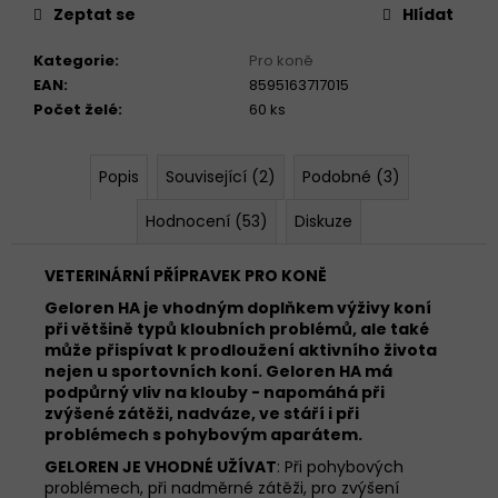
č
Zeptat se
Hlídat
u
j
Kategorie
:
Pro koně
e
EAN
:
8595163717015
m
Počet želé
:
60 ks
e
Popis
Související (2)
Podobné (3)
GELOREN
ACTIVE
Hodnocení (53)
Diskuze
MANGO
&
POMERANČ
VETERINÁRNÍ PŘÍPRAVEK PRO KONĚ
&
OSTRUŽINA
Geloren HA je vhodným doplňkem výživy koní
1210G
při většině typů kloubních problémů, ale také
TRIO
může přispívat k prodloužení aktivního života
PŘÍCHUTÍ
nejen u sportovních koní. Geloren HA má
1
podpůrný vliv na klouby - napomáhá při
299
zvýšené zátěži, nadváze, ve stáří i při
Kč
problémech s pohybovým aparátem.
GELOREN JE VHODNÉ UŽÍVAT
: Při pohybových
problémech, při nadměrné zátěži, pro zvýšení