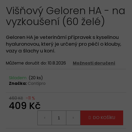
hodnocení
a
Višňový Geloren HA - na
produktu
je
j
vyzkoušení (60 želé)
4,8
í
z
t
5
hvězdiček.
?
Geloren HA je veterinární přípravek s kyselinou
hyaluronovou, který je určený pro péči o klouby,
vazy a šlachy u koní.
Můžeme doručit do:
10.8.2026
Možnosti doručení
HLEDAT
Skladem
(20 ks)
Značka:
Contipro
D
460 Kč
–11 %
o
409 Kč
p
o
Měrná
DO KOŠÍKU
cena:
r
u