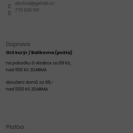
obchod
@
gehab.cz
770 620 510
Doprava:
GLS kurýr / Balíkovna (pošta)
na pobočku či Alzabox za 69 Kč,
nad 1100 Kč ZDARMA
doručení domů za 99,-
nad 1300 Kč ZDARMA
Platba: