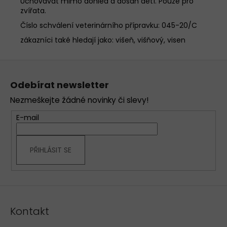
Uchovávat mimo dohled a dosah dětí. Pouze pro
zvířata.
Číslo schválení veterinárního přípravku: 045-20/C
zákazníci také hledají jako: višeň, višňový, visen
Z
á
Odebírat newsletter
p
Nezmeškejte žádné novinky či slevy!
a
t
E-mail
í
PŘIHLÁSIT SE
Kontakt