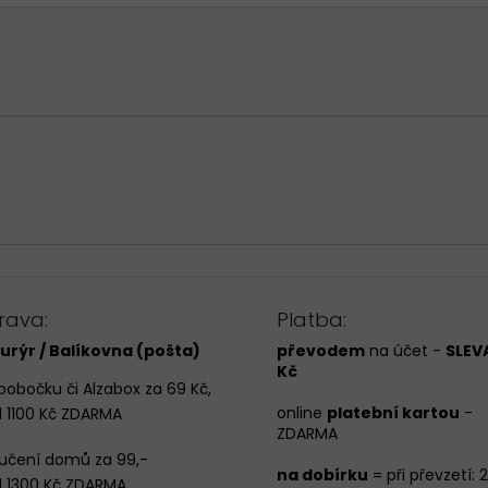
rava:
Platba:
urýr / Balíkovna (pošta)
převodem
na účet -
SLEVA
Kč
pobočku či Alzabox za 69 Kč,
online
platební kartou
-
 1100 Kč ZDARMA
ZDARMA
učení domů za 99,-
na dobírku
= při převzetí: 
 1300 Kč ZDARMA