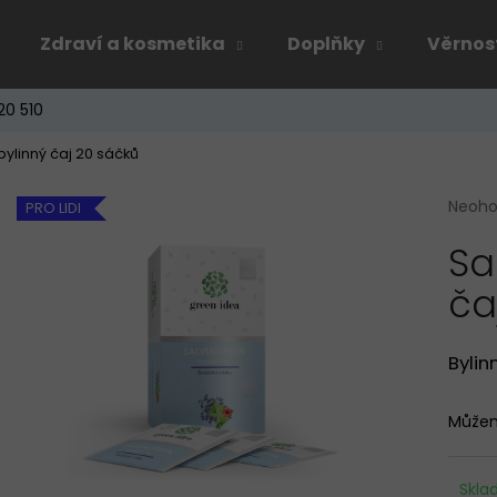
Zdraví a kosmetika
Doplňky
Věrnos
20 510
Co potřebujete najít?
bylinný čaj 20 sáčků
Průmě
Neoh
HLEDAT
PRO LIDI
hodno
Sa
produ
je
ča
0,0
Doporučujeme
z
5
hvězdi
Bylin
Můžem
Skl