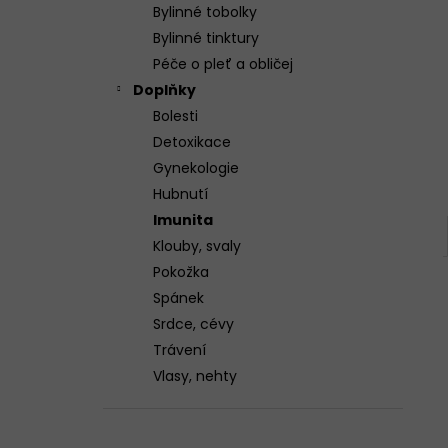
n
3X GELOREN ACTIVE POMERANČ 400G
Bylinné tobolky
(3X90 TBL)
e
Bylinné tinktury
1 299 Kč
l
Péče o pleť a obličej
Doplňky
Bolesti
Detoxikace
Gynekologie
Hubnutí
Imunita
Klouby, svaly
Pokožka
Spánek
Srdce, cévy
Trávení
Vlasy, nehty