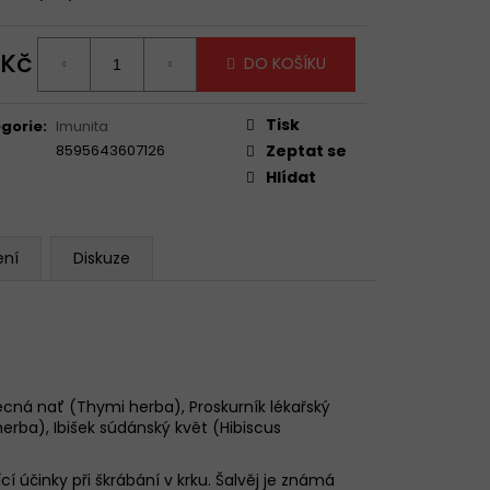
VE MANGO & POMERANČ
10G
TRIO PŘÍCHUTÍ
 Kč
DO KOŠÍKU
ná
:
Tisk
gorie
:
Imunita
8595643607126
Zeptat se
Hlídat
ení
Diskuze
becná nať (Thymi herba), Proskurník lékařský
erba), Ibišek súdánský květ (Hibiscus
í účinky při škrábání v krku. Šalvěj je známá