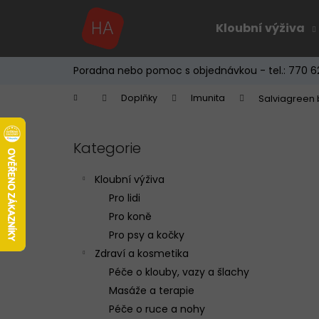
K
Přejít
na
o
Kloubní výživa
obsah
Zpět
Zpět
š
do
do
í
Poradna nebo pomoc s objednávkou - tel.: 770 6
k
obchodu
obchodu
Domů
Doplňky
Imunita
Salviagreen 
P
o
Kategorie
Přeskočit
s
kategorie
t
Kloubní výživa
r
Pro lidi
a
Pro koně
n
Pro psy a kočky
n
Zdraví a kosmetika
í
Péče o klouby, vazy a šlachy
p
Masáže a terapie
a
Péče o ruce a nohy