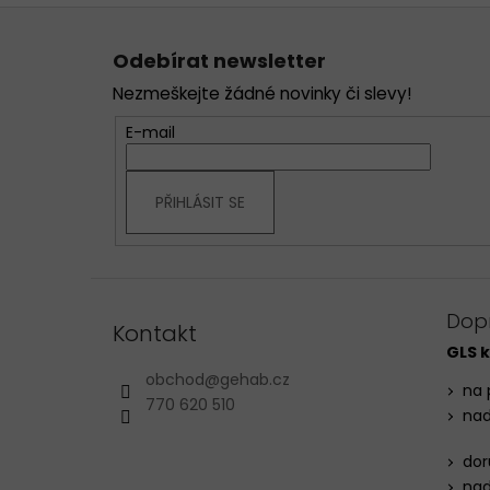
Z
á
Odebírat newsletter
p
Nezmeškejte žádné novinky či slevy!
a
t
E-mail
í
PŘIHLÁSIT SE
Dop
Kontakt
GLS k
obchod
@
gehab.cz
na 
770 620 510
nad
dor
nad