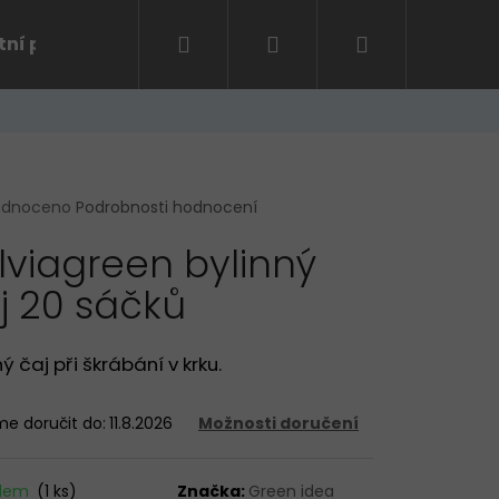
Hledat
Přihlášení
Nákupní
tní program
Kontakt
košík
rné
odnoceno
Podrobnosti hodnocení
cení
lviagreen bylinný
ktu
j 20 sáčků
ček.
ný čaj při škrábání v krku.
e doručit do:
11.8.2026
Možnosti doručení
Následující
adem
(1 ks)
Značka:
Green idea