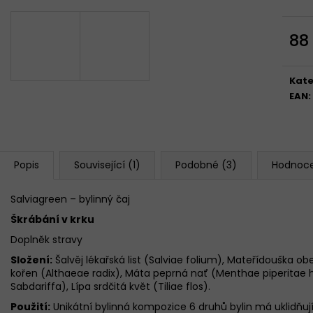
3X GELOREN ACTIVE OSTRUŽINA 400G
GELOREN ACTI
(3X90 TBL)
& OSTRUŽINA 12
1 299 Kč
1 299 Kč
88
Měr
cena
Kate
EAN
:
Popis
Související (1)
Podobné (3)
Hodnoc
Salviagreen – bylinný čaj
Škrábání v krku
Doplněk stravy​
Složení:
Šalvěj lékařská list (Salviae folium), Mateřídouška o
kořen (Althaeae radix), Máta peprná nať (Menthae piperitae h
Sabdariffa), Lípa srdčitá květ (Tiliae flos).
Použití:
Unikátní bylinná kompozice 6 druhů bylin má uklidňujíc