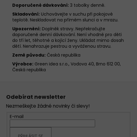
Doporučené dávkování:
3 tobolky denně.
Skladování:
Uchovávejte v suchu při pokojové
teplotě. Neskladovat na přímém slunci a v mrazu.
Upozornění:
Doplněk stravy. Nepřekračujte
doporučené denní dávkování. Není vhodné pro děti
do tří let, těhotné a kojící ženy. Ukládat mimo dosah
dětí. Nenahrazuje pestrou a vyváženou stravu.
Země původu:
Česká republika
Výrobce:
Green idea s.r.o., Vodova 40, Brno 612 00,
Česká republika
Z
á
Odebírat newsletter
p
Nezmeškejte žádné novinky či slevy!
a
t
E-mail
í
PŘIHLÁSIT SE