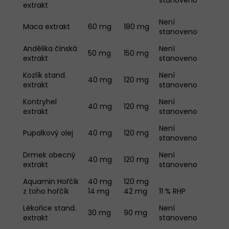
extrakt
Není
Maca extrakt
60 mg
180 mg
stanoveno
Andělika čínská
Není
50 mg
150 mg
extrakt
stanoveno
Kozlík stand.
Není
40 mg
120 mg
extrakt
stanoveno
Kontryhel
Není
40 mg
120 mg
extrakt
stanoveno
Není
Pupalkový olej
40 mg
120 mg
stanoveno
Drmek obecný
Není
40 mg
120 mg
extrakt
stanoveno
Aquamin Hořčík
40 mg
120 mg
z toho hořčík
14 mg
42 mg
11 % RHP
Lékořice stand.
Není
30 mg
90 mg
extrakt
stanoveno