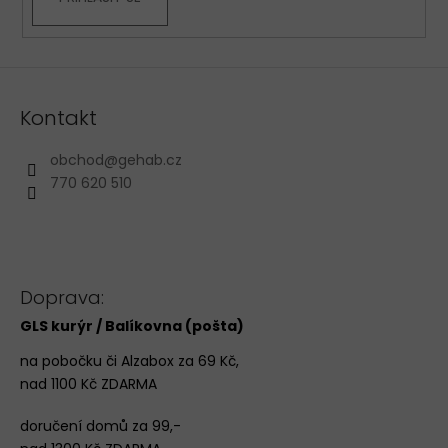
Kontakt
obchod
@
gehab.cz
770 620 510
Doprava:
GLS kurýr / Balíkovna (pošta)
na pobočku či Alzabox za 69 Kč,
nad 1100 Kč ZDARMA
doručení domů za 99,-