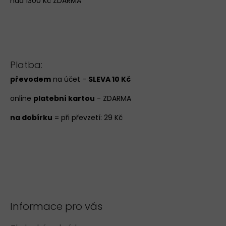
nad 1300 Kč ZDARMA
Platba:
převodem
na účet -
SLEVA 10 Kč
online
platební kartou
- ZDARMA
na dobírku
= při převzetí: 29 Kč
Informace pro vás