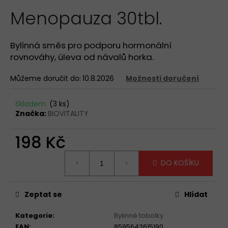
hodnocení
a
Menopauza 30tbl.
produktu
je
j
0,0
í
z
Bylinná směs pro podporu hormonální
t
5
rovnováhy, úleva od návalů horka.
hvězdiček.
?
Můžeme doručit do:
10.8.2026
Možnosti doručení
Skladem
(3 ks)
Značka:
BIOVITALITY
HLEDAT
198 Kč
Měrná
D
DO KOŠÍKU
cena:
o
p
o
Zeptat se
Hlídat
r
Kategorie
:
Bylinné tobolky
u
EAN
:
8595643615190