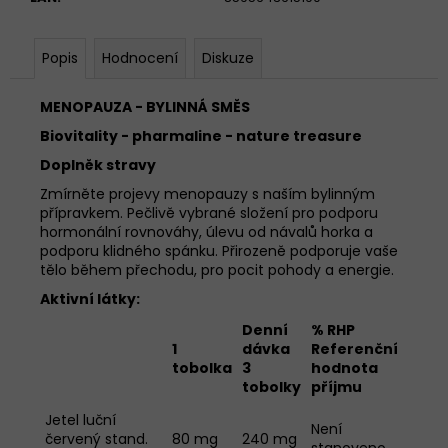
č
u
j
Popis
Hodnocení
Diskuze
e
m
MENOPAUZA - BYLINNÁ SMĚS
e
Biovitality - pharmaline - nature treasure
Doplněk stravy
GELOREN
ACTIVE
Zmírněte projevy menopauzy s naším bylinným
MANGO
přípravkem. Pečlivě vybrané složení pro podporu
&
hormonální rovnováhy, úlevu od návalů horka a
POMERANČ
podporu klidného spánku. Přirozeně podporuje vaše
&
tělo během přechodu, pro pocit pohody a energie.
OSTRUŽINA
1210G
Aktivní látky:
TRIO
PŘÍCHUTÍ
Denní
% RHP
1
dávka
Referenční
1
299
tobolka
3
hodnota
Kč
tobolky
příjmu
Jetel luční
Není
červený stand.
80 mg
240 mg
stanoveno